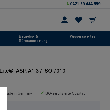
0421 69 444 999
Warenkorb
he
Wishlist Items
Betriebs- &
Wissenswertes
Büroausstattung
Lite®, ASR A1.3 / ISO 7010
Made in Germany
ISO-zertifizierte Qualität