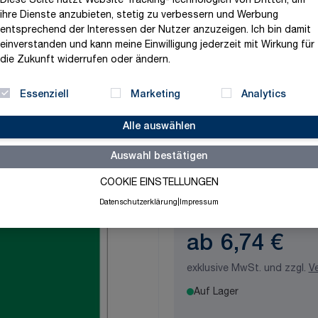
Diese Seite nutzt Website Tracking-Technologien von Dritten, um
ihre Dienste anzubieten, stetig zu verbessern und Werbung
Maße
entsprechend der Interessen der Nutzer anzuzeigen. Ich bin damit
einverstanden und kann meine Einwilligung jederzeit mit Wirkung für
die Zukunft widerrufen oder ändern.
Material
Essenziell
Marketing
Analytics
Alle auswählen
Stärke/Tiefe
Auswahl bestätigen
COOKIE EINSTELLUNGEN
Datenschutzerklärung
|
Impressum
ab
6,74 €
exklusive MwSt. und zzgl.
V
Auf Lager