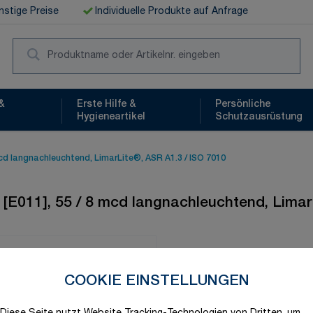
stige Preise
Individuelle Produkte auf Anfrage
Suc
&
Erste Hilfe &
Persönliche
Hygieneartikel
Schutzausrüstung
cd langnachleuchtend, LimarLite®, ASR A1.3 / ISO 7010
[E011], 55 / 8 mcd langnachleuchtend, Limar
Schnelle Lieferung
COOKIE EINSTELLUNGEN
Produktvariation wählen