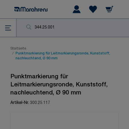
Zum Inhalt springen
Warenkorb
Wishlist Items
Su
Startseite
/
Punktmarkierung für Leitmarkierungsronde, Kunststoff,
nachleuchtend, Ø 90 mm
Punktmarkierung für
Leitmarkierungsronde, Kunststoff,
nachleuchtend, Ø 90 mm
Artikel-Nr.
300.25.117