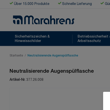
Zum Inhalt springen
Über 15.000 Produkte
Schnelle Lieferung
Gün
Sicherheitszeichen &
Betriebssicherheit 
Hinweisschilder
Arbeitsschutz
Startseite
/
Neutralisierende Augenspülflasche
Neutralisierende Augenspülflasche
Artikel-Nr.
377.26.008