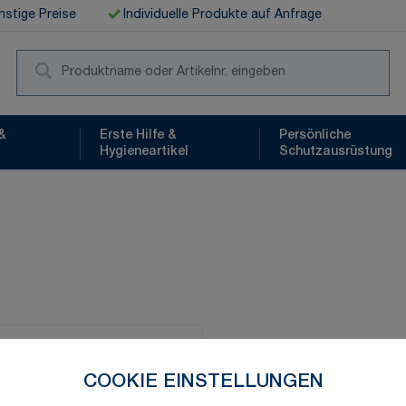
stige Preise
Individuelle Produkte auf Anfrage
Suc
&
Erste Hilfe &
Persönliche
Hygieneartikel
Schutzausrüstung
Schnelle Lieferung
COOKIE EINSTELLUNGEN