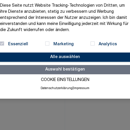
23,84 €
Diese Seite nutzt Website Tracking-Technologien von Dritten, um
ihre Dienste anzubieten, stetig zu verbessern und Werbung
exklusive MwSt. und zzgl.
V
entsprechend der Interessen der Nutzer anzuzeigen. Ich bin damit
einverstanden und kann meine Einwilligung jederzeit mit Wirkung für
Versandbereit in 3-5 Tage
die Zukunft widerrufen oder ändern.
Menge
-
+
Essenziell
Marketing
Analytics
Alle auswählen
Merkliste
Auswahl bestätigen
COOKIE EINSTELLUNGEN
Datenschutzerklärung
|
Impressum