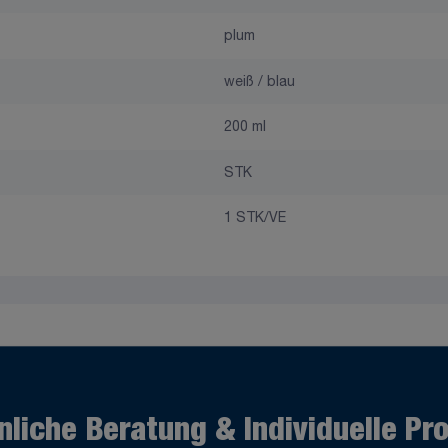
plum
weiß / blau
200 ml
STK
1 STK/VE
nliche Beratung & Individuelle Pr