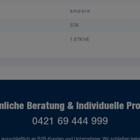
a.m.p.e.r.e.
STK
1 STK/VE
nliche Beratung & Individuelle Pr
0421 69 444 999
 ausschließlich an B2B-Kunden und Unternehmer. Wir schließen keine