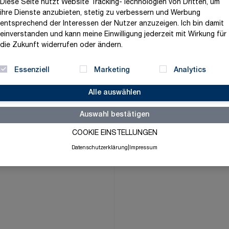
Diese Seite nutzt Website Tracking-Technologien von Dritten, um
88,62 €
ihre Dienste anzubieten, stetig zu verbessern und Werbung
entsprechend der Interessen der Nutzer anzuzeigen. Ich bin damit
exklusive MwSt. und zzgl.
V
einverstanden und kann meine Einwilligung jederzeit mit Wirkung für
die Zukunft widerrufen oder ändern.
Versandbereit in 3-5 Tage
Menge
-
+
Essenziell
Marketing
Analytics
Alle auswählen
Auswahl bestätigen
Merkliste
COOKIE EINSTELLUNGEN
Datenschutzerklärung
|
Impressum