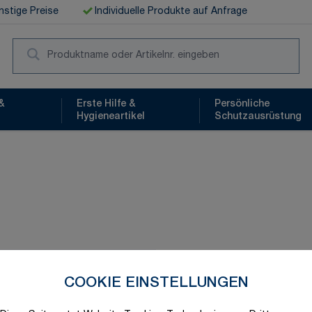
stige Preise
Individuelle Produkte auf Anfrage
Suc
&
Erste Hilfe &
Persönliche
Hygieneartikel
Schutzausrüstung
Schnelle Lieferung
COOKIE EINSTELLUNGEN