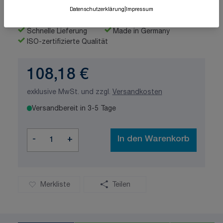
Datenschutzerklärung
|
Impressum
Schnelle Lieferung
Made in Germany
ISO-zertifizierte Qualität
108,18 €
exklusive MwSt. und zzgl.
Versandkosten
Versandbereit in 3-5 Tage
Menge
-
+
In den Warenkorb
Merkliste
Teilen