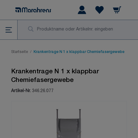
Zum Inhalt springen
Warenkorb
Wishlist Items
Su
Startseite
/
Krankentrage N 1 x klappbar Chemiefasergewebe
Krankentrage N 1 x klappbar
Chemiefasergewebe
Artikel-Nr.
346.26.077