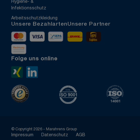
Hygiene- &
Infektionsschutz
Arbeitsschutzkleidung
Unsere Bezahlarten
Unsere Partner
Mastercard
Visa
Vorkasse
DHL
UPS Express
Rechnung
Folge uns online
Xing>
LinkedIn>
TrustedShops
ISO 9001 zertifiziert
ISO 1400
© Copyright 2026 - Marahrens Group
Impressum
Datenschutz
AGB