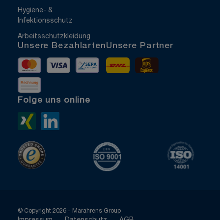
Hygiene- &
Infektionsschutz
Arbeitsschutzkleidung
Unsere Bezahlarten
Unsere Partner
Mastercard
Visa
Vorkasse
DHL
UPS Express
Rechnung
Folge uns online
Xing>
LinkedIn>
TrustedShops
ISO 9001 zertifiziert
ISO 1400
© Copyright 2026 - Marahrens Group