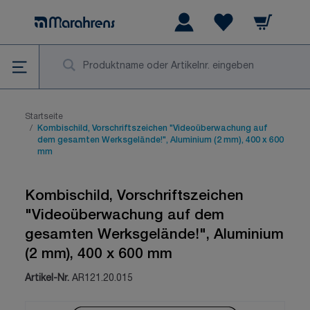
Zum Inhalt springen
Warenkorb
Wishlist Items
Su
Startseite
/
Kombischild, Vorschriftszeichen "Videoüberwachung auf
dem gesamten Werksgelände!", Aluminium (2 mm), 400 x 600
mm
Kombischild, Vorschriftszeichen
"Videoüberwachung auf dem
gesamten Werksgelände!", Aluminium
(2 mm), 400 x 600 mm
Artikel-Nr.
AR121.20.015