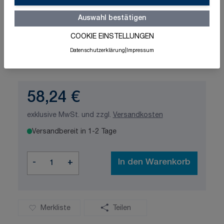
Auswahl bestätigen
COOKIE EINSTELLUNGEN
Datenschutzerklärung
|
Impressum
Schnelle Lieferung
Made in Germany
ISO-zertifizierte Qualität
58,24 €
exklusive MwSt. und zzgl.
Versandkosten
Versandbereit in 1-2 Tage
Menge
-
+
In den Warenkorb
Merkliste
Teilen