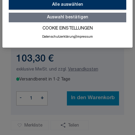
Alle auswählen
Auswahl bestätigen
COOKIE EINSTELLUNGEN
Schnelle Lieferung
Made in Germany
Datenschutzerklärung
|
Impressum
ISO-zertifizierte Qualität
103,30 €
exklusive MwSt. und zzgl.
Versandkosten
Versandbereit in 1-2 Tage
Menge
-
+
In den Warenkorb
Merkliste
Teilen