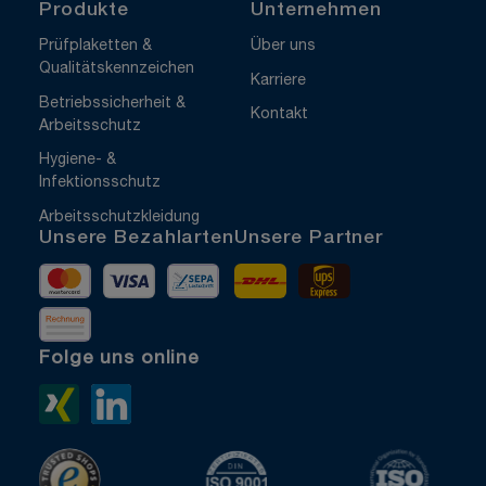
Produkte
Unternehmen
Prüfplaketten &
Über uns
Qualitätskennzeichen
Karriere
Betriebssicherheit &
Kontakt
Arbeitsschutz
Hygiene- &
Infektionsschutz
Arbeitsschutzkleidung
Unsere Bezahlarten
Unsere Partner
Mastercard
Visa
Vorkasse
DHL
UPS Express
Rechnung
Folge uns online
Xing>
LinkedIn>
TrustedShops
ISO 9001 zertifiziert
ISO 1400