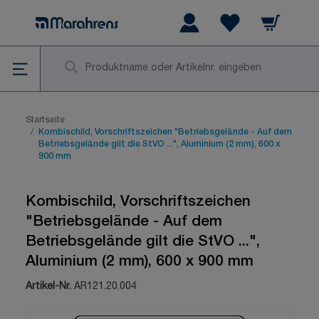
Zum Inhalt springen
Warenkorb
Wishlist Items
Su
Startseite
/
Kombischild, Vorschriftszeichen "Betriebsgelände - Auf dem
Betriebsgelände gilt die StVO ...", Aluminium (2 mm), 600 x
900 mm
Kombischild, Vorschriftszeichen
"Betriebsgelände - Auf dem
Betriebsgelände gilt die StVO ...",
Aluminium (2 mm), 600 x 900 mm
Artikel-Nr.
AR121.20.004