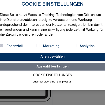
58,24 €
COOKIE EINSTELLUNGEN
exklusive MwSt. und zzgl.
V
Diese Seite nutzt Website Tracking-Technologien von Dritten, um
ihre Dienste anzubieten, stetig zu verbessern und Werbung
Versandbereit in 1-2 Tage
entsprechend der Interessen der Nutzer anzuzeigen. Ich bin damit
Menge
einverstanden und kann meine Einwilligung jederzeit mit Wirkung für
-
+
die Zukunft widerrufen oder ändern.
Essenziell
Marketing
Analytics
Merkliste
Alle auswählen
Auswahl bestätigen
COOKIE EINSTELLUNGEN
Datenschutzerklärung
|
Impressum