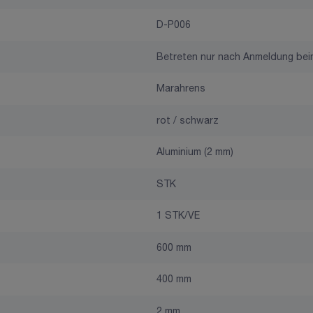
D-P006
Betreten nur nach Anmeldung beim
Marahrens
rot / schwarz
Aluminium (2 mm)
STK
1 STK/VE
600 mm
400 mm
2 mm