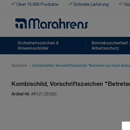
Zum Inhalt springen
Über 15.000 Produkte
Schnelle Lieferung
Gün
Sicherheitszeichen &
Betriebssicherheit 
Hinweisschilder
Arbeitsschutz
Startseite
/
Kombischild, Vorschriftszeichen "Betreten nur nach Anme
Kombischild, Vorschriftszeichen "Betret
Artikel-Nr.
AR121.20.020