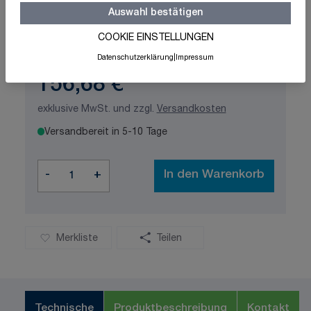
Auswahl bestätigen
Schnelle Lieferung
Made in Germany
COOKIE EINSTELLUNGEN
ISO-zertifizierte Qualität
Datenschutzerklärung
|
Impressum
156,68 €
exklusive MwSt. und zzgl.
Versandkosten
Versandbereit in 5-10 Tage
Menge
-
+
In den Warenkorb
Merkliste
Teilen
Technische
Produktbeschreibung
Kontakt