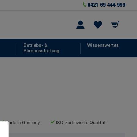
0421 69 444 999
Warenkorb
he
Wishlist Items
Betriebs- &
Wissenswertes
Büroausstattung
Made in Germany
ISO-zertifizierte Qualität