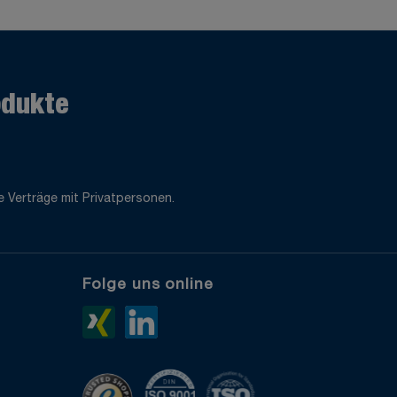
odukte
 Verträge mit Privatpersonen.
Folge uns online
e
Xing>
LinkedIn>
TrustedShops
ISO 9001 zertifiziert
ISO 14001 zertifiziert