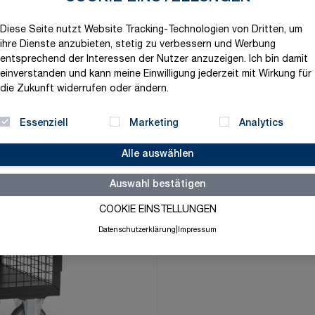
1.617,07 €
Diese Seite nutzt Website Tracking-Technologien von Dritten, um
exklusive MwSt. und zzgl.
V
ihre Dienste anzubieten, stetig zu verbessern und Werbung
entsprechend der Interessen der Nutzer anzuzeigen. Ich bin damit
Versandbereit in 5 Tage
einverstanden und kann meine Einwilligung jederzeit mit Wirkung für
Menge
die Zukunft widerrufen oder ändern.
-
+
Essenziell
Marketing
Analytics
Alle auswählen
Merkliste
Auswahl bestätigen
COOKIE EINSTELLUNGEN
Datenschutzerklärung
|
Impressum