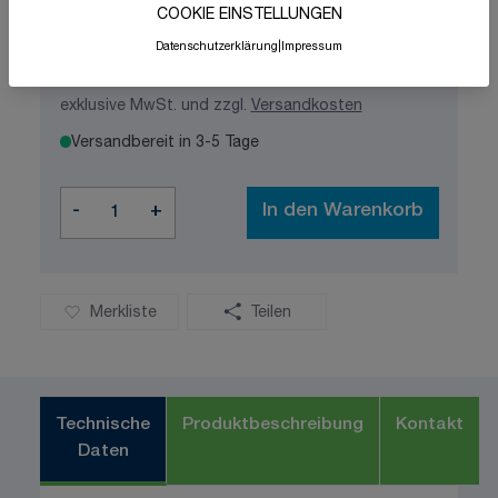
COOKIE EINSTELLUNGEN
Datenschutzerklärung
|
Impressum
88,03 €
exklusive MwSt. und zzgl.
Versandkosten
Versandbereit in 3-5 Tage
Menge
-
+
In den Warenkorb
Merkliste
Teilen
Technische
Produktbeschreibung
Kontakt
Daten