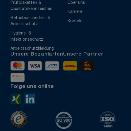
Prüfplaketten &
Über uns
Qualitätskennzeichen
Karriere
Betriebssicherheit &
Kontakt
Arbeitsschutz
Hygiene- &
Infektionsschutz
Arbeitsschutzkleidung
Unsere Bezahlarten
Unsere Partner
Mastercard
Visa
Vorkasse
DHL
UPS Express
Rechnung
Folge uns online
Xing>
LinkedIn>
TrustedShops
ISO 9001 zertifiziert
ISO 1400