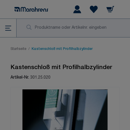
Zum Inhalt springen
Warenkorb
Wishlist Items
Su
Startseite
/
Kastenschloß mit Profilhalbzylinder
Kastenschloß mit Profilhalbzylinder
Artikel-Nr.
301.25.020