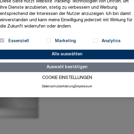
Diese Seite nutzt Website Tracking-Technologien von Dritten, um
14,84 €
ihre Dienste anzubieten, stetig zu verbessern und Werbung
entsprechend der Interessen der Nutzer anzuzeigen. Ich bin damit
exklusive MwSt. und zzgl.
V
einverstanden und kann meine Einwilligung jederzeit mit Wirkung für
die Zukunft widerrufen oder ändern.
Versandbereit in 3-5 Tage
Menge
-
+
Essenziell
Marketing
Analytics
Alle auswählen
Auswahl bestätigen
Merkliste
COOKIE EINSTELLUNGEN
Datenschutzerklärung
|
Impressum