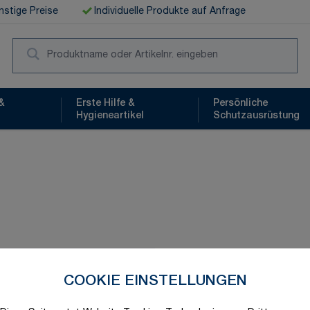
stige Preise
Individuelle Produkte auf Anfrage
Suc
&
Erste Hilfe &
Persönliche
Hygieneartikel
Schutzausrüstung
Schnelle Lieferung
COOKIE EINSTELLUNGEN