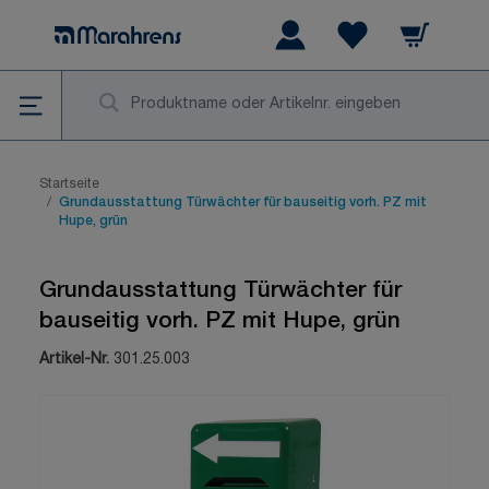
Zum Inhalt springen
Warenkorb
Wishlist Items
Su
Startseite
/
Grundausstattung Türwächter für bauseitig vorh. PZ mit
Hupe, grün
Grundausstattung Türwächter für
bauseitig vorh. PZ mit Hupe, grün
Artikel-Nr.
301.25.003