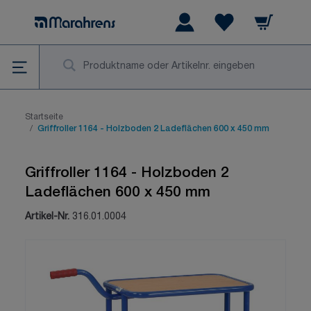
Zum Inhalt springen
Warenkorb
Wishlist Items
Su
Startseite
/
Griffroller 1164 - Holzboden 2 Ladeflächen 600 x 450 mm
Griffroller 1164 - Holzboden 2
Ladeflächen 600 x 450 mm
Artikel-Nr.
316.01.0004