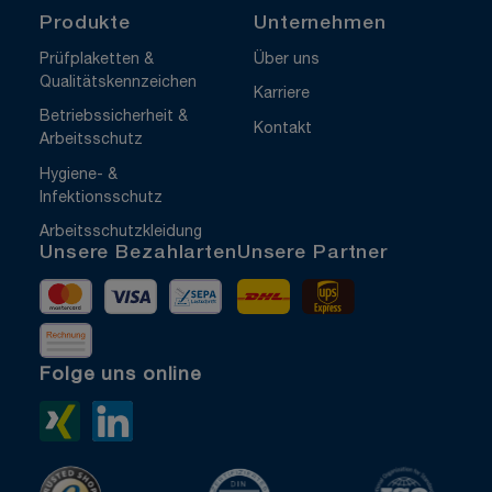
Produkte
Unternehmen
Prüfplaketten &
Über uns
Qualitätskennzeichen
Karriere
Betriebssicherheit &
Kontakt
Arbeitsschutz
Hygiene- &
Infektionsschutz
Arbeitsschutzkleidung
Unsere Bezahlarten
Unsere Partner
Mastercard
Visa
Vorkasse
DHL
UPS Express
Rechnung
Folge uns online
Xing>
LinkedIn>
TrustedShops
ISO 9001 zertifiziert
ISO 1400