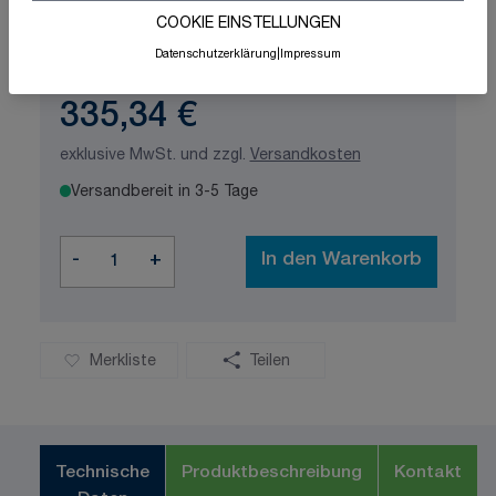
Schnelle Lieferung
Made in Germany
COOKIE EINSTELLUNGEN
ISO-zertifizierte Qualität
Datenschutzerklärung
|
Impressum
335,34 €
exklusive MwSt. und zzgl.
Versandkosten
Versandbereit in 3-5 Tage
Menge
-
+
In den Warenkorb
Merkliste
Teilen
Technische
Produktbeschreibung
Kontakt