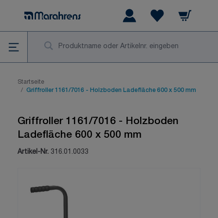
Zum Inhalt springen
Warenkorb
Wishlist Items
Su
Startseite
/
Griffroller 1161/7016 - Holzboden Ladefläche 600 x 500 mm
Griffroller 1161/7016 - Holzboden
Ladefläche 600 x 500 mm
Artikel-Nr.
316.01.0033