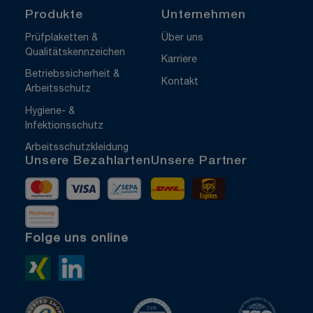
Produkte
Unternehmen
Prüfplaketten &
Über uns
Qualitätskennzeichen
Karriere
Betriebssicherheit &
Kontakt
Arbeitsschutz
Hygiene- &
Infektionsschutz
Arbeitsschutzkleidung
Unsere Bezahlarten
Unsere Partner
Mastercard
Visa
Vorkasse
DHL
UPS Express
Rechnung
Folge uns online
Xing>
LinkedIn>
TrustedShops
ISO 9001 zertifiziert
ISO 1400