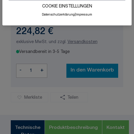
Schnelle Lieferung
Made in Germany
COOKIE EINSTELLUNGEN
ISO-zertifizierte Qualität
Datenschutzerklärung
|
Impressum
224,82 €
exklusive MwSt. und zzgl.
Versandkosten
Versandbereit in 3-5 Tage
Menge
-
+
In den Warenkorb
Merkliste
Teilen
Technische
Produktbeschreibung
Kontakt