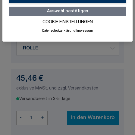
Schnelle Lieferung
Made in Germany
Auswahl bestätigen
ISO-zertifizierte Qualität
COOKIE EINSTELLUNGEN
Produktvariation wählen
Datenschutzerklärung
|
Impressum
Bestelleinheit
45,46 €
exklusive MwSt. und zzgl.
Versandkosten
Versandbereit in 3-5 Tage
Menge
-
+
In den Warenkorb