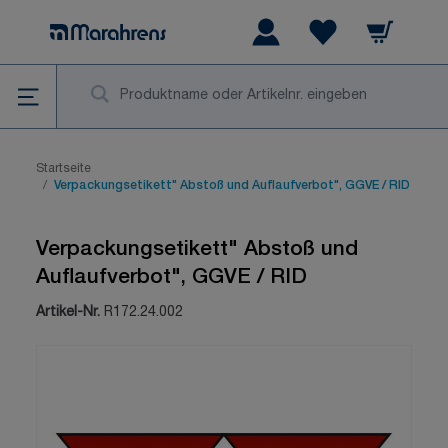
Zum Inhalt springen
Warenkorb
Wishlist Items
Su
Startseite
/
Verpackungsetikett" Abstoß und Auflaufverbot", GGVE / RID
Verpackungsetikett" Abstoß und
Auflaufverbot", GGVE / RID
Artikel-Nr.
R172.24.002