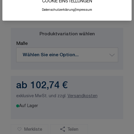
COOKIE EINSTELLUNGEN
Datenschutzerklärung
|
Impressum
Schnelle Lieferung
Made in Germany
ISO-zertifizierte Qualität
Produktvariation wählen
Maße
ab
102,74 €
exklusive MwSt. und zzgl.
Versandkosten
Auf Lager
Merkliste
Teilen