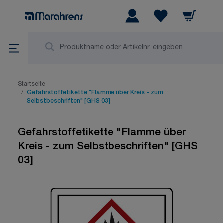
Zum Inhalt springen
Warenkorb
Wishlist Items
Su
Startseite
/
Gefahrstoffetikette "Flamme über Kreis - zum
Selbstbeschriften" [GHS 03]
Gefahrstoffetikette "Flamme über
Kreis - zum Selbstbeschriften" [GHS
03]