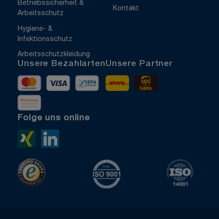
Betriebssicherheit &
Kontakt
Arbeitsschutz
Hygiene- &
Infektionsschutz
Arbeitsschutzkleidung
Unsere Bezahlarten
Unsere Partner
Mastercard
Visa
Vorkasse
DHL
UPS Express
Rechnung
Folge uns online
Xing>
LinkedIn>
TrustedShops
ISO 9001 zertifiziert
ISO 1400