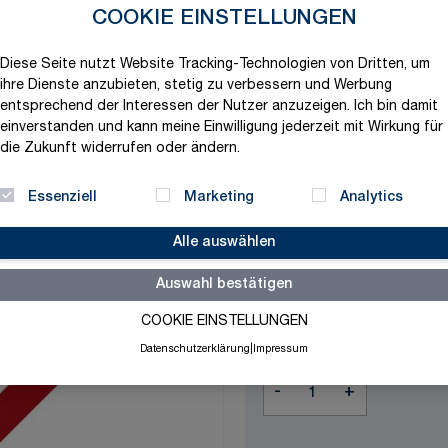
Produktvariation wählen
COOKIE EINSTELLUNGEN
Maße
Diese Seite nutzt Website Tracking-Technologien von Dritten, um
ihre Dienste anzubieten, stetig zu verbessern und Werbung
entsprechend der Interessen der Nutzer anzuzeigen. Ich bin damit
einverstanden und kann meine Einwilligung jederzeit mit Wirkung für
Bestelleinheit
die Zukunft widerrufen oder ändern.
Essenziell
Marketing
Analytics
Alle auswählen
63,47 €
Auswahl bestätigen
exklusive MwSt. und zzgl.
V
COOKIE EINSTELLUNGEN
Versandbereit in 3-5 Tage
Datenschutzerklärung
|
Impressum
Menge
-
+