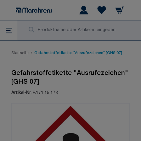
Zum Inhalt springen
Warenkorb
Wishlist Items
Su
Startseite
/
Gefahrstoffetikette "Ausrufezeichen" [GHS 07]
Gefahrstoffetikette "Ausrufezeichen"
[GHS 07]
Artikel-Nr.
B171.15.173