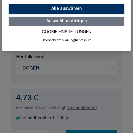
Schnelle Lieferung
Made in Germany
ISO-zertifizierte Qualität
Alle auswählen
Auswahl bestätigen
Produktvariation wählen
Maße
COOKIE EINSTELLUNGEN
Datenschutzerklärung
|
Impressum
Bestelleinheit
4,73 €
exklusive MwSt. und zzgl.
Versandkosten
Versandbereit in 1-2 Tage
Menge