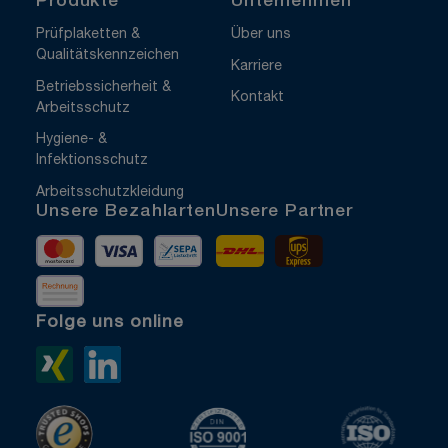
Produkte
Unternehmen
Prüfplaketten &
Über uns
Qualitätskennzeichen
Karriere
Betriebssicherheit &
Kontakt
Arbeitsschutz
Hygiene- &
Infektionsschutz
Arbeitsschutzkleidung
Unsere Bezahlarten
Unsere Partner
Mastercard
Visa
Vorkasse
DHL
UPS Express
Rechnung
Folge uns online
Xing>
LinkedIn>
TrustedShops
ISO 9001 zertifiziert
ISO 1400