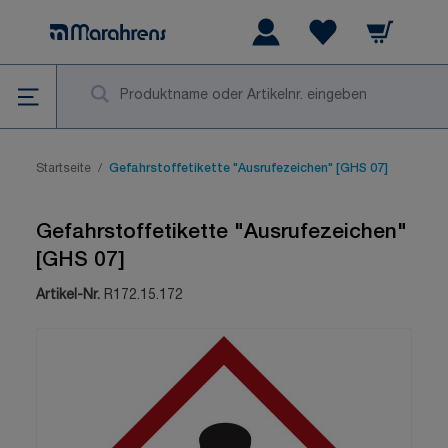
Zum Inhalt springen
Warenkorb
Wishlist Items
Su
Startseite
/
Gefahrstoffetikette "Ausrufezeichen" [GHS 07]
Gefahrstoffetikette "Ausrufezeichen"
[GHS 07]
Artikel-Nr.
R172.15.172