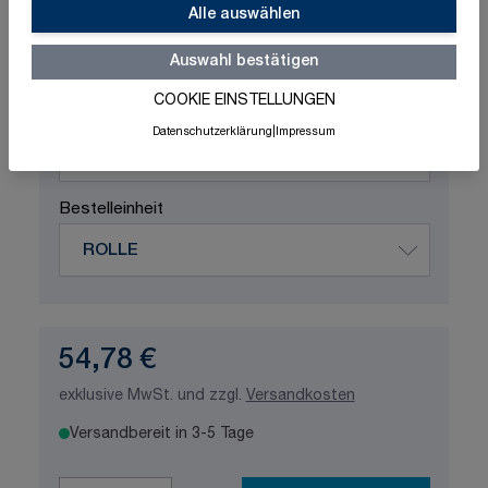
Schnelle Lieferung
Made in Germany
Alle auswählen
ISO-zertifizierte Qualität
Auswahl bestätigen
Produktvariation wählen
COOKIE EINSTELLUNGEN
Maße
Datenschutzerklärung
|
Impressum
Bestelleinheit
54,78 €
exklusive MwSt. und zzgl.
Versandkosten
Versandbereit in 3-5 Tage
Menge