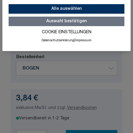
Schnelle Lieferung
Made in Germany
ISO-zertifizierte Qualität
Alle auswählen
Auswahl bestätigen
Produktvariation wählen
Maße
COOKIE EINSTELLUNGEN
Datenschutzerklärung
|
Impressum
Bestelleinheit
3,84 €
exklusive MwSt. und zzgl.
Versandkosten
Versandbereit in 1-2 Tage
Menge