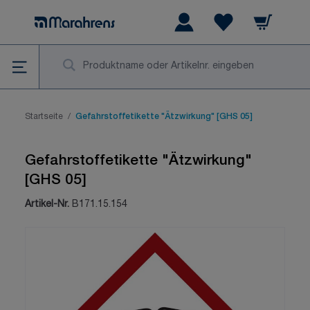
Zum Inhalt springen
Warenkorb
Wishlist Items
Su
Startseite
/
Gefahrstoffetikette "Ätzwirkung" [GHS 05]
Gefahrstoffetikette "Ätzwirkung"
[GHS 05]
Artikel-Nr.
B171.15.154