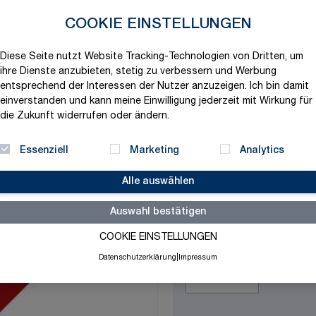
Produktvariation wählen
COOKIE EINSTELLUNGEN
Maße
Diese Seite nutzt Website Tracking-Technologien von Dritten, um
ihre Dienste anzubieten, stetig zu verbessern und Werbung
entsprechend der Interessen der Nutzer anzuzeigen. Ich bin damit
Bestelleinheit
einverstanden und kann meine Einwilligung jederzeit mit Wirkung für
die Zukunft widerrufen oder ändern.
Essenziell
Marketing
Analytics
Alle auswählen
5,56 €
Auswahl bestätigen
exklusive MwSt. und zzgl.
V
COOKIE EINSTELLUNGEN
Versandbereit in 1-2 Tage
Datenschutzerklärung
|
Impressum
Menge
-
+