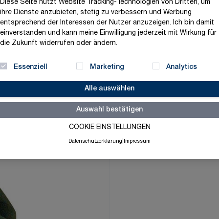
Diese Seite nutzt Website Tracking-Technologien von Dritten, um
97,69 €
ihre Dienste anzubieten, stetig zu verbessern und Werbung
entsprechend der Interessen der Nutzer anzuzeigen. Ich bin damit
exklusive MwSt. und zzgl.
V
einverstanden und kann meine Einwilligung jederzeit mit Wirkung für
die Zukunft widerrufen oder ändern.
Versandbereit in 3-5 Tage
Menge
-
+
Essenziell
Marketing
Analytics
Alle auswählen
Auswahl bestätigen
Merkliste
COOKIE EINSTELLUNGEN
Datenschutzerklärung
|
Impressum