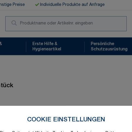
stige Preise
Individuelle Produkte auf Anfrage
Suc
&
Erste Hilfe &
Persönliche
Hygieneartikel
Schutzausrüstung
Stück
Schnelle Lieferung
COOKIE EINSTELLUNGEN