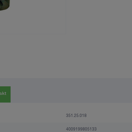
akt
351.25.018
4009199805133