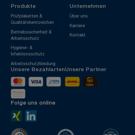
Produkte
Unternehmen
Prüfplaketten &
Über uns
Qualitätskennzeichen
Karriere
Betriebssicherheit &
Kontakt
Arbeitsschutz
Hygiene- &
Infektionsschutz
Arbeitsschutzkleidung
Unsere Bezahlarten
Unsere Partner
Mastercard
Visa
Vorkasse
DHL
UPS Express
Rechnung
Folge uns online
Xing>
LinkedIn>
TrustedShops
ISO 9001 zertifiziert
ISO 1400