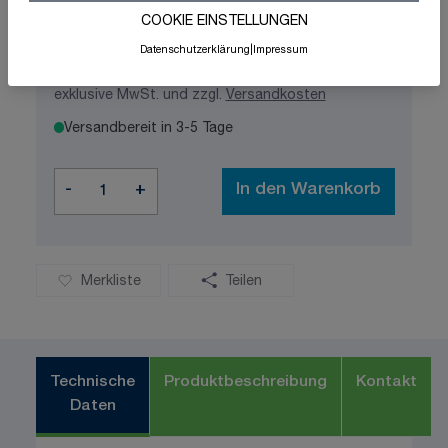
COOKIE EINSTELLUNGEN
Datenschutzerklärung
|
Impressum
98,18 €
exklusive MwSt. und zzgl.
Versandkosten
Versandbereit in 3-5 Tage
Menge
-
+
In den Warenkorb
Merkliste
Teilen
Technische
Produktbeschreibung
Kontakt
Daten