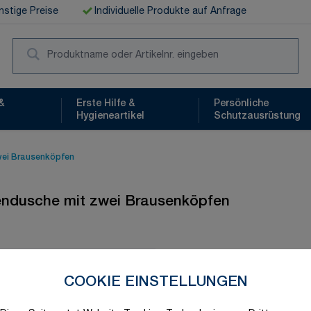
stige Preise
Individuelle Produkte auf Anfrage
Suc
&
Erste Hilfe &
Persönliche
Hygieneartikel
Schutzausrüstung
wei Brausenköpfen
endusche mit zwei Brausenköpfen
Schnelle Lieferung
COOKIE EINSTELLUNGEN