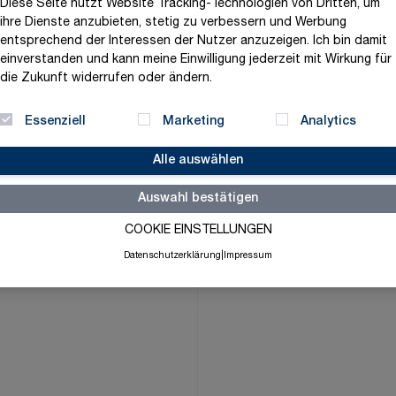
Diese Seite nutzt Website Tracking-Technologien von Dritten, um
778,73 €
ihre Dienste anzubieten, stetig zu verbessern und Werbung
entsprechend der Interessen der Nutzer anzuzeigen. Ich bin damit
exklusive MwSt. und zzgl.
V
einverstanden und kann meine Einwilligung jederzeit mit Wirkung für
die Zukunft widerrufen oder ändern.
Versandbereit in 3-5 Tage
Menge
-
+
Essenziell
Marketing
Analytics
Alle auswählen
Auswahl bestätigen
Merkliste
COOKIE EINSTELLUNGEN
Datenschutzerklärung
|
Impressum