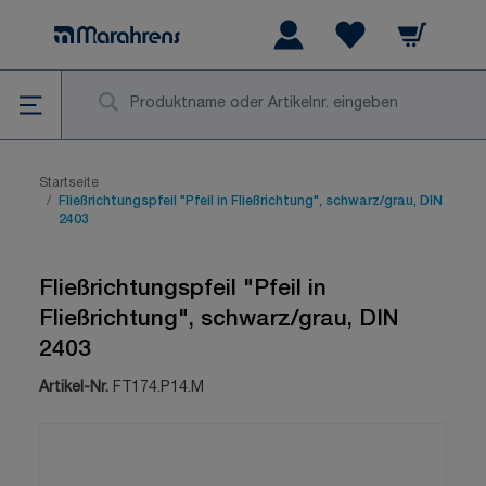
Zum Inhalt springen
Warenkorb
Wishlist Items
Su
Startseite
/
Fließrichtungspfeil "Pfeil in Fließrichtung", schwarz/grau, DIN
2403
Fließrichtungspfeil "Pfeil in
Fließrichtung", schwarz/grau, DIN
2403
Artikel-Nr.
FT174.P14.M