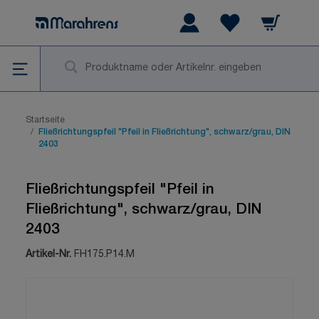
Zum Inhalt springen
Warenkorb
Wishlist Items
Su
Startseite
/
Fließrichtungspfeil "Pfeil in Fließrichtung", schwarz/grau, DIN
2403
Fließrichtungspfeil "Pfeil in
Fließrichtung", schwarz/grau, DIN
2403
Artikel-Nr.
FH175.P14.M