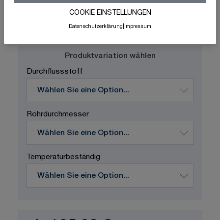
COOKIE EINSTELLUNGEN
Schnelle Lieferung
Made in Germany
Datenschutzerklärung
|
Impressum
ISO-zertifizierte Qualität
Produktvariation wählen
Durchflussstoff
Rohrdurchmesser
Temperaturbeständig