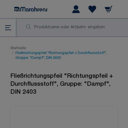
Zum Inhalt springen
Warenkorb
Wishlist Items
Su
Startseite
/
Fließrichtungspfeil "Richtungspfeil + Durchflussstoff",
Gruppe: "Dampf", DIN 2403
Fließrichtungspfeil "Richtungspfeil +
Durchflussstoff", Gruppe: "Dampf",
DIN 2403