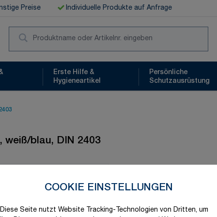
stige Preise
Individuelle Produkte auf Anfrage
Suc
&
Erste Hilfe &
Persönliche
Hygieneartikel
Schutzausrüstung
 2403
", weiß/blau, DIN 2403
Schnelle Lieferung
COOKIE EINSTELLUNGEN
Diese Seite nutzt Website Tracking-Technologien von Dritten, um
Produktvariation wählen