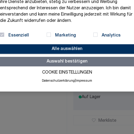
ihre Dienste anzubieten, stetig zu verbessern und Werbung
entsprechend der Interessen der Nutzer anzuzeigen. Ich bin damit
Rohrdurchmesser
einverstanden und kann meine Einwilligung jederzeit mit Wirkung für
die Zukunft widerrufen oder ändern.
Temperaturbeständig
Essenziell
Marketing
Analytics
Alle auswählen
Auswahl bestätigen
COOKIE EINSTELLUNGEN
ab
101,47 €
Datenschutzerklärung
|
Impressum
exklusive MwSt. und zzgl.
V
Auf Lager
Merkliste