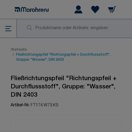
Zum Inhalt springen
Warenkorb
Wishlist Items
Su
Startseite
/
Fließrichtungspfeil "Richtungspfeil + Durchflussstoff",
Gruppe: "Wasser", DIN 2403
Fließrichtungspfeil "Richtungspfeil +
Durchflussstoff", Gruppe: "Wasser",
DIN 2403
Artikel-Nr.
FT174.W73.KS