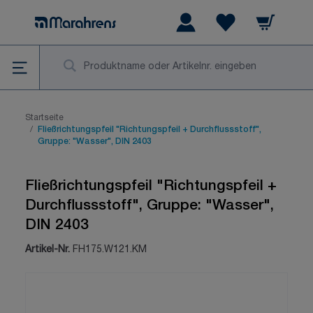
Zum Inhalt springen
Warenkorb
Wishlist Items
Su
Startseite
/
Fließrichtungspfeil "Richtungspfeil + Durchflussstoff",
Gruppe: "Wasser", DIN 2403
Fließrichtungspfeil "Richtungspfeil +
Durchflussstoff", Gruppe: "Wasser",
DIN 2403
Artikel-Nr.
FH175.W121.KM