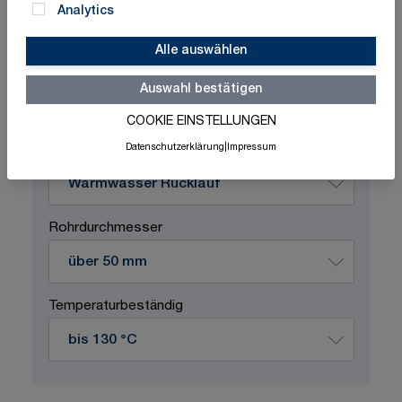
Analytics
Alle auswählen
Schnelle Lieferung
Made in Germany
ISO-zertifizierte Qualität
Auswahl bestätigen
Produktvariation wählen
COOKIE EINSTELLUNGEN
Datenschutzerklärung
|
Impressum
Durchflussstoff
Rohrdurchmesser
Temperaturbeständig