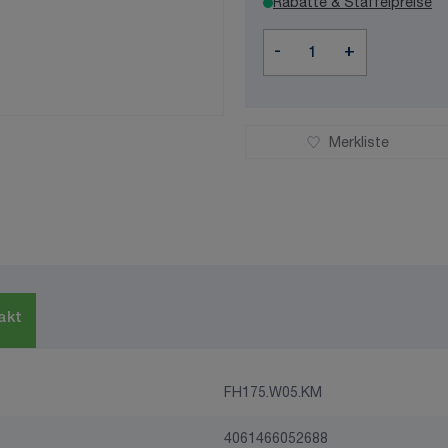
Rabatte & Staffelpreise
Menge
-
+
Merkliste
akt
FH175.W05.KM
4061466052688