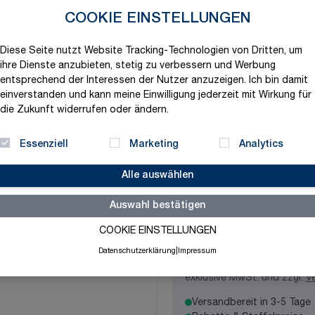
Produktvariation wählen
COOKIE EINSTELLUNGEN
Durchflussstoff
Diese Seite nutzt Website Tracking-Technologien von Dritten, um
ihre Dienste anzubieten, stetig zu verbessern und Werbung
entsprechend der Interessen der Nutzer anzuzeigen. Ich bin damit
einverstanden und kann meine Einwilligung jederzeit mit Wirkung für
Rohrdurchmesser
die Zukunft widerrufen oder ändern.
Essenziell
Marketing
Analytics
Temperaturbeständig
Alle auswählen
Auswahl bestätigen
COOKIE EINSTELLUNGEN
161,33 €
Datenschutzerklärung
|
Impressum
exklusive MwSt. und zzgl.
V
Versandbereit in 3-5 Tage