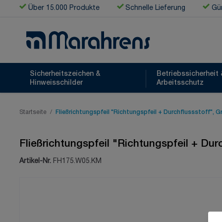
Zum Inhalt springen
Über 15.000 Produkte
Schnelle Lieferung
Gün
Sicherheitszeichen &
Betriebssicherheit 
Hinweisschilder
Arbeitsschutz
Startseite
/
Fließrichtungspfeil "Richtungspfeil + Durchflussstoff", 
Fließrichtungspfeil "Richtungspfeil + Du
Artikel-Nr.
FH175.W05.KM