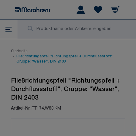
Zum Inhalt springen
Warenkorb
Wishlist Items
Su
Startseite
/
Fließrichtungspfeil "Richtungspfeil + Durchflussstoff",
Gruppe: "Wasser", DIN 2403
Fließrichtungspfeil "Richtungspfeil +
Durchflussstoff", Gruppe: "Wasser",
DIN 2403
Artikel-Nr.
FT174.W88.KM