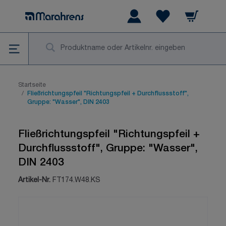
Zum Inhalt springen
Warenkorb
Wishlist Items
Su
Startseite
/
Fließrichtungspfeil "Richtungspfeil + Durchflussstoff",
Gruppe: "Wasser", DIN 2403
Fließrichtungspfeil "Richtungspfeil +
Durchflussstoff", Gruppe: "Wasser",
DIN 2403
Artikel-Nr.
FT174.W48.KS