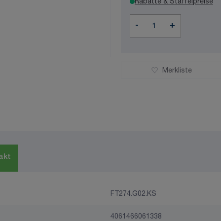
Rabatte & Staffelpreise
Menge
-
+
Merkliste
akt
FT274.G02.KS
4061466061338