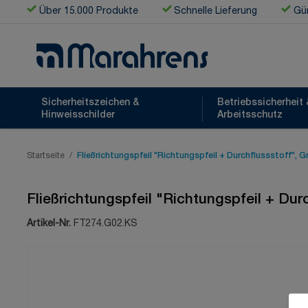
Zum Inhalt springen
Über 15.000 Produkte
Schnelle Lieferung
Gün
Sicherheitszeichen &
Betriebssicherheit 
Hinweisschilder
Arbeitsschutz
Startseite
/
Fließrichtungspfeil "Richtungspfeil + Durchflussstoff", 
Fließrichtungspfeil "Richtungspfeil + Du
Artikel-Nr.
FT274.G02.KS