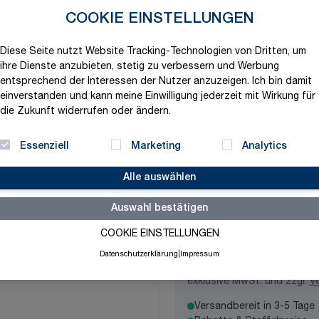
Produktvariation wählen
COOKIE EINSTELLUNGEN
Durchflussstoff
Diese Seite nutzt Website Tracking-Technologien von Dritten, um
ihre Dienste anzubieten, stetig zu verbessern und Werbung
entsprechend der Interessen der Nutzer anzuzeigen. Ich bin damit
einverstanden und kann meine Einwilligung jederzeit mit Wirkung für
Rohrdurchmesser
die Zukunft widerrufen oder ändern.
Essenziell
Marketing
Analytics
Temperaturbeständig
Alle auswählen
Auswahl bestätigen
COOKIE EINSTELLUNGEN
130,08 €
Datenschutzerklärung
|
Impressum
exklusive MwSt. und zzgl.
V
Versandbereit in 3-5 Tage