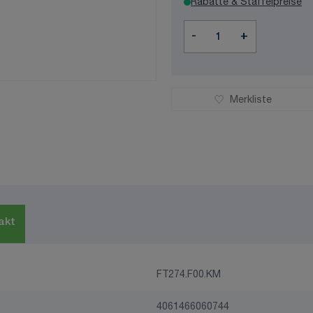
Rabatte & Staffelpreise
Menge
-
+
Merkliste
akt
FT274.F00.KM
4061466060744