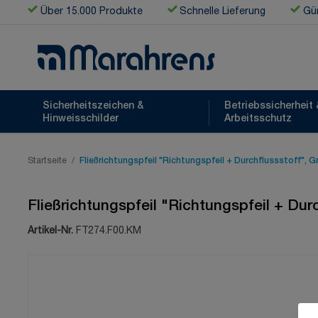
Zum Inhalt springen
Über 15.000 Produkte
Schnelle Lieferung
Gün
Sicherheitszeichen &
Betriebssicherheit 
Hinweisschilder
Arbeitsschutz
Startseite
/
Fließrichtungspfeil "Richtungspfeil + Durchflussstoff", 
Fließrichtungspfeil "Richtungspfeil + Dur
Artikel-Nr.
FT274.F00.KM