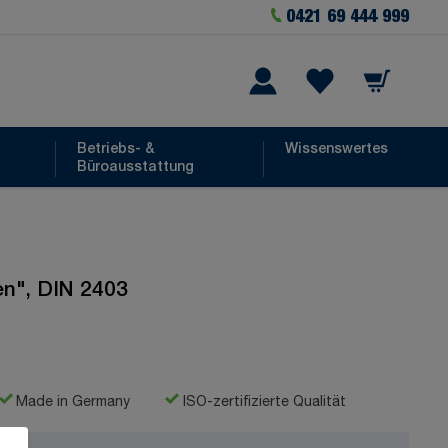
0421 69 444 999
Warenkorb
he
Wishlist Items
Betriebs- &
Wissenswertes
Büroausstattung
en", DIN 2403
Made in Germany
ISO-zertifizierte Qualität