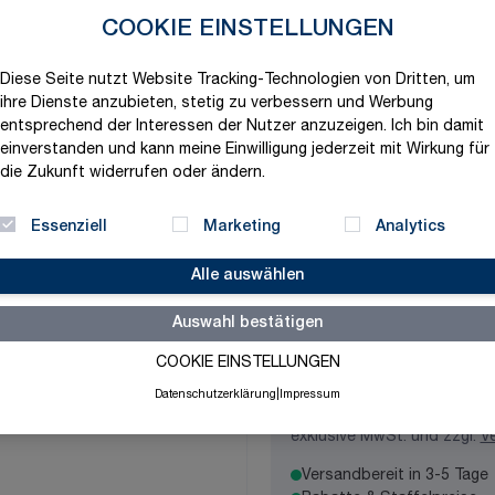
Produktvariation wählen
COOKIE EINSTELLUNGEN
Durchflussstoff
Diese Seite nutzt Website Tracking-Technologien von Dritten, um
ihre Dienste anzubieten, stetig zu verbessern und Werbung
entsprechend der Interessen der Nutzer anzuzeigen. Ich bin damit
einverstanden und kann meine Einwilligung jederzeit mit Wirkung für
Rohrdurchmesser
die Zukunft widerrufen oder ändern.
Essenziell
Marketing
Analytics
Temperaturbeständig
Alle auswählen
Auswahl bestätigen
COOKIE EINSTELLUNGEN
130,08 €
Datenschutzerklärung
|
Impressum
exklusive MwSt. und zzgl.
V
Versandbereit in 3-5 Tage