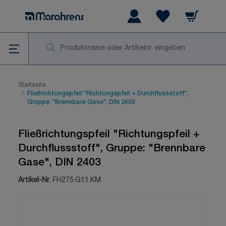
Zum Inhalt springen
Warenkorb
Wishlist Items
Su
Startseite
/
Fließrichtungspfeil "Richtungspfeil + Durchflussstoff",
Gruppe: "Brennbare Gase", DIN 2403
Fließrichtungspfeil "Richtungspfeil +
Durchflussstoff", Gruppe: "Brennbare
Gase", DIN 2403
Artikel-Nr.
FH275.G11.KM