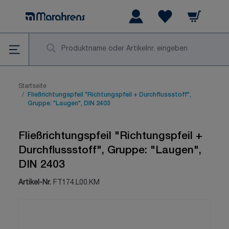
Zum Inhalt springen
Warenkorb
Wishlist Items
Su
Startseite
/
Fließrichtungspfeil "Richtungspfeil + Durchflussstoff",
Gruppe: "Laugen", DIN 2403
Fließrichtungspfeil "Richtungspfeil +
Durchflussstoff", Gruppe: "Laugen",
DIN 2403
Artikel-Nr.
FT174.L00.KM