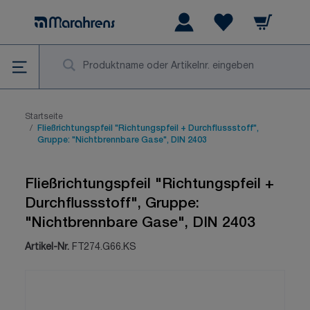
Zum Inhalt springen
Warenkorb
Wishlist Items
Su
Startseite
/
Fließrichtungspfeil "Richtungspfeil + Durchflussstoff",
Gruppe: "Nichtbrennbare Gase", DIN 2403
Fließrichtungspfeil "Richtungspfeil +
Durchflussstoff", Gruppe:
"Nichtbrennbare Gase", DIN 2403
Artikel-Nr.
FT274.G66.KS