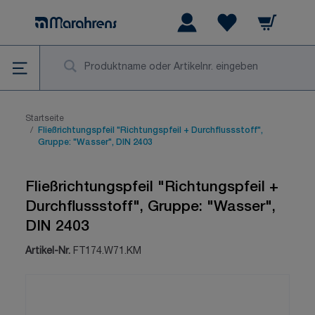
Zum Inhalt springen
Warenkorb
Wishlist Items
Su
Startseite
/
Fließrichtungspfeil "Richtungspfeil + Durchflussstoff",
Gruppe: "Wasser", DIN 2403
Fließrichtungspfeil "Richtungspfeil +
Durchflussstoff", Gruppe: "Wasser",
DIN 2403
Artikel-Nr.
FT174.W71.KM