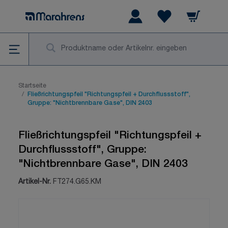
Zum Inhalt springen
Warenkorb
Wishlist Items
Su
Startseite
/
Fließrichtungspfeil "Richtungspfeil + Durchflussstoff",
Gruppe: "Nichtbrennbare Gase", DIN 2403
Fließrichtungspfeil "Richtungspfeil +
Durchflussstoff", Gruppe:
"Nichtbrennbare Gase", DIN 2403
Artikel-Nr.
FT274.G65.KM