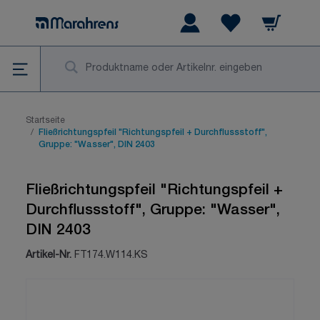
Zum Inhalt springen
Warenkorb
Wishlist Items
Su
Startseite
/
Fließrichtungspfeil "Richtungspfeil + Durchflussstoff",
Gruppe: "Wasser", DIN 2403
Fließrichtungspfeil "Richtungspfeil +
Durchflussstoff", Gruppe: "Wasser",
DIN 2403
Artikel-Nr.
FT174.W114.KS