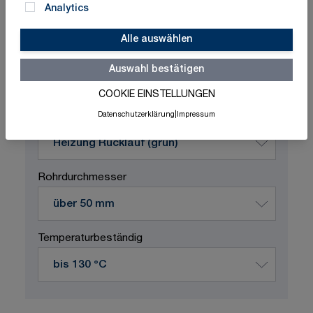
Analytics
Alle auswählen
Schnelle Lieferung
Made in Germany
ISO-zertifizierte Qualität
Auswahl bestätigen
Produktvariation wählen
COOKIE EINSTELLUNGEN
Datenschutzerklärung
|
Impressum
Durchflussstoff
Rohrdurchmesser
Temperaturbeständig