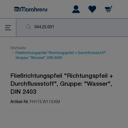
Zum Inhalt springen
Warenkorb
Wishlist Items
Su
Startseite
/
Fließrichtungspfeil "Richtungspfeil + Durchflussstoff",
Gruppe: "Wasser", DIN 2403
Fließrichtungspfeil "Richtungspfeil +
Durchflussstoff", Gruppe: "Wasser",
DIN 2403
Artikel-Nr.
FH175.W113.KM