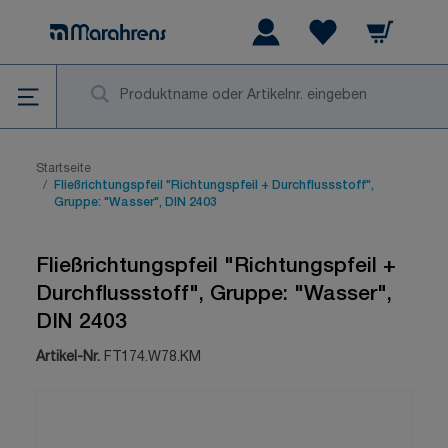
Zum Inhalt springen
Warenkorb
Wishlist Items
Su
Startseite
/
Fließrichtungspfeil "Richtungspfeil + Durchflussstoff",
Gruppe: "Wasser", DIN 2403
Fließrichtungspfeil "Richtungspfeil +
Durchflussstoff", Gruppe: "Wasser",
DIN 2403
Artikel-Nr.
FT174.W78.KM