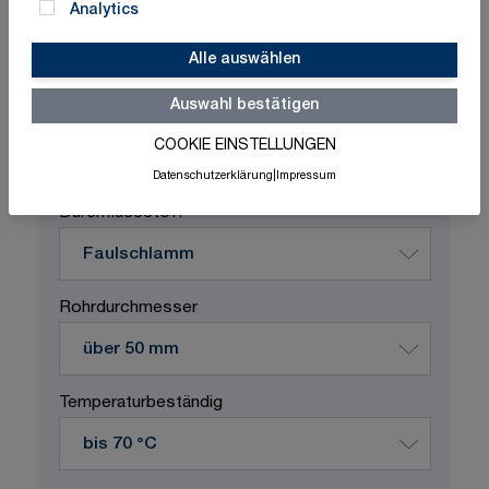
Analytics
Alle auswählen
Schnelle Lieferung
Made in Germany
Auswahl bestätigen
ISO-zertifizierte Qualität
COOKIE EINSTELLUNGEN
Produktvariation wählen
Datenschutzerklärung
|
Impressum
Durchflussstoff
Rohrdurchmesser
Temperaturbeständig