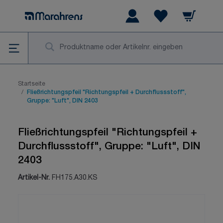
Zum Inhalt springen
Warenkorb
Wishlist Items
Su
Startseite
/
Fließrichtungspfeil "Richtungspfeil + Durchflussstoff",
Gruppe: "Luft", DIN 2403
Fließrichtungspfeil "Richtungspfeil +
Durchflussstoff", Gruppe: "Luft", DIN
2403
Artikel-Nr.
FH175.A30.KS