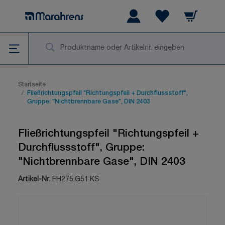
Zum Inhalt springen
Warenkorb
Wishlist Items
Su
Startseite
/
Fließrichtungspfeil "Richtungspfeil + Durchflussstoff",
Gruppe: "Nichtbrennbare Gase", DIN 2403
Fließrichtungspfeil "Richtungspfeil +
Durchflussstoff", Gruppe:
"Nichtbrennbare Gase", DIN 2403
Artikel-Nr.
FH275.G51.KS