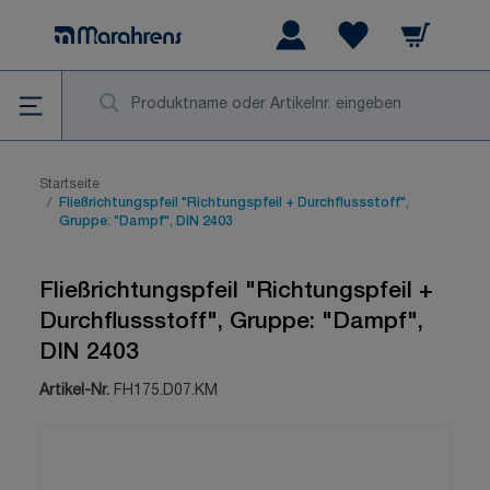
Zum Inhalt springen
Warenkorb
Wishlist Items
Su
Startseite
/
Fließrichtungspfeil "Richtungspfeil + Durchflussstoff",
Gruppe: "Dampf", DIN 2403
Fließrichtungspfeil "Richtungspfeil +
Durchflussstoff", Gruppe: "Dampf",
DIN 2403
Artikel-Nr.
FH175.D07.KM