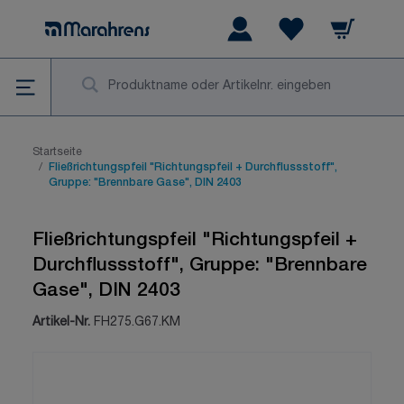
Zum Inhalt springen
Warenkorb
Wishlist Items
Su
Startseite
/
Fließrichtungspfeil "Richtungspfeil + Durchflussstoff",
Gruppe: "Brennbare Gase", DIN 2403
Fließrichtungspfeil "Richtungspfeil +
Durchflussstoff", Gruppe: "Brennbare
Gase", DIN 2403
Artikel-Nr.
FH275.G67.KM